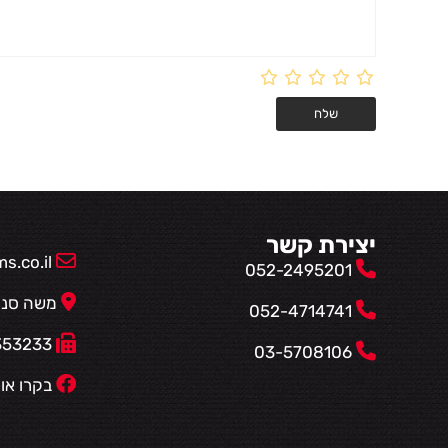
יצירת קשר
.co.il
052-2495201
משה סנה 14, פתח תקווה 
052-4714741
077-5353233
03-5708106
בקרו אות