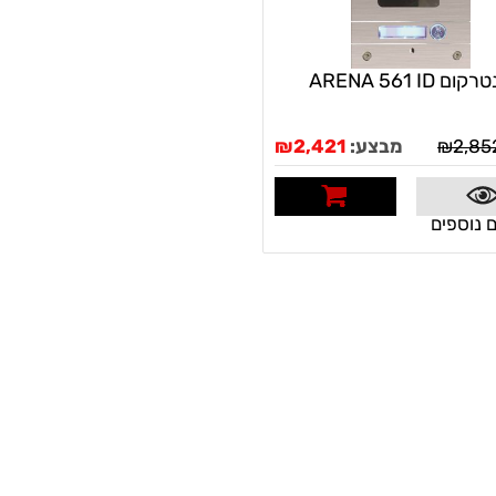
ום ARENA 561 ID
2,85
₪
מבצע:
2,421
₪
 נוספים
לרכישה