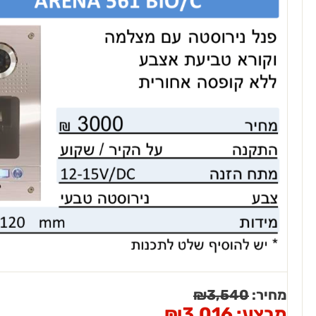
מחיר:
3,540
₪
מבצע:
3,016
₪