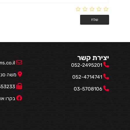
יצירת קשר
.co.il
052-2495201
משה סנה 14, פתח תקווה 
052-4714741
077-5353233
03-5708106
בקרו אות